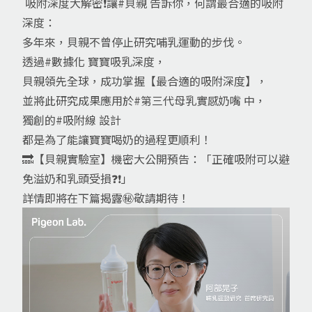
吸附深度大解密❗️讓#貝親 告訴你，何謂最合適的吸附
深度：
多年來，貝親不曾停止研究哺乳運動的步伐。
透過#數據化 寶寶吸乳深度，
貝親領先全球，成功掌握【最合適的吸附深度】，
並將此研究成果應用於#第三代母乳實感奶嘴 中，
獨創的#吸附線 設計
都是為了能讓寶寶喝奶的過程更順利！
🔜【貝親實驗室】機密大公開預告：「正確吸附可以避
免溢奶和乳頭受損❓❗️」
詳情即將在下篇揭露㊙️敬請期待！