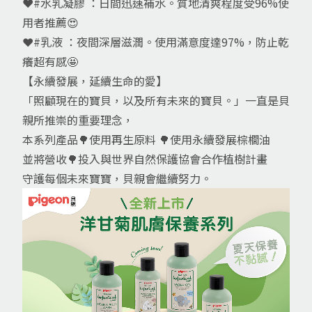
❤️#水乳凝膠 ：日間迅速補水。質地清爽程度受96%使
用者推薦😍
❤️#乳液 ：夜間深層滋潤。使用滿意度達97%，防止乾
癢超有感🤩
【永續發展，延續生命的愛】
「照顧現在的寶貝，以及所有未來的寶貝。」一直是貝
親所推崇的重要理念，
本系列產品🌳使用再生原料 🌳使用永續發展棕櫚油
並將營收🌳投入與世界自然保護協會合作植樹計畫
守護每個未來寶寶，貝親會繼續努力。