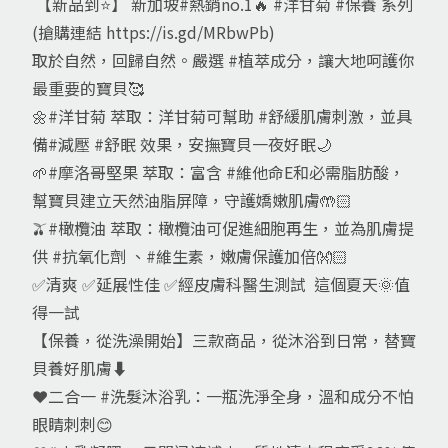
【新品到⭐️】 新加坡#熱銷no.1🔥 #洋甘菊 #保養 系列
(搶購連結
https://is.gd/MRbwPb
)
取於自然，回歸自然。嚴選 #植萃成分，讓大地呵護你
最重要的寶貝🥰
🌼#洋甘菊 萃取：洋甘菊可幫助 #舒緩肌膚刺激，並具
備#減壓 #舒眠 效果，安撫寶貝一夜好眠🌙
🌱#摩洛哥堅果 萃取：富含 #維他命E和必需脂肪酸，
幫寶貝建立天然油脂屏障，守護嬌嫩肌膚🤲🏻
🫒#橄欖油 萃取：橄欖油可促進細胞再生，並為肌膚提
供 #抗氧化劑 、#維生素，嫩膚保護加倍👐🏻
✅清爽 ✅延展性佳 ✅經皮膚科醫生測試 這個夏天🌞值
得一試
【保養，從洗澡開始】三款商品，從沐浴到日常，替寶
貝養好肌膚⬇️
❤️二合一 #洗髮沐浴乳：一瓶洗淨全身，溫和成分不怕
眼睛刺刺😊