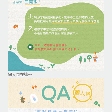
懶人包在這~~