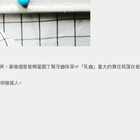
不哭，最後還是爸媽當園丁幫牙齒除草🌱「乳齒」重大的責任就落在
腔保健達人✨