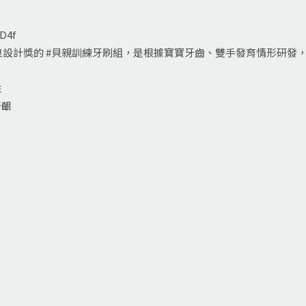
LD4f
設計獎的 #貝親訓練牙刷組，是根據寶寶牙齒、雙手發育情形研發
性
牙齦