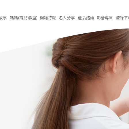
故事
媽媽(育兒)
教室
開箱
特報
名人
分享
產品
諮詢
影音
專區
型錄
下