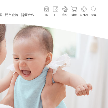
載
門市
查詢
醫療
合作
IG
FB
客服
購物
Global
搜尋