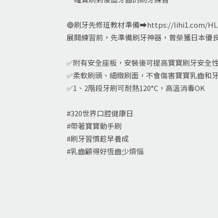
🔵刷牙先修班教材準備➡
https://lihi1.com/H
展開練習前，先準備刷牙神器，曾榮獲日本優良
✅附有安全座板，安裝後可提高寶寶刷牙安全
✅柔軟刷頭、細緻刷面，不會傷害寶寶乳齒和
✅1、2階段牙刷可耐熱120°C，高溫消毒OK
#320世界口腔健康日
#帶著寶寶動手刷
#刷牙習慣趁早養成
#乳齒顧得好恆齒少煩惱