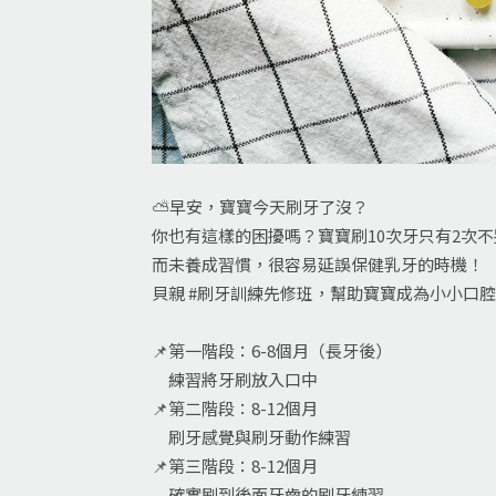
⛅早安，寶寶今天刷牙了沒？
你也有這樣的困擾嗎？寶寶刷10次牙只有2次
而未養成習慣，很容易延誤保健乳牙的時機！
貝親 #刷牙訓練先修班，幫助寶寶成為小小口
📌第一階段：6-8個月（長牙後）
練習將牙刷放入口中
📌第二階段：8-12個月
刷牙感覺與刷牙動作練習
📌第三階段：8-12個月
確實刷到後面牙齒的刷牙練習