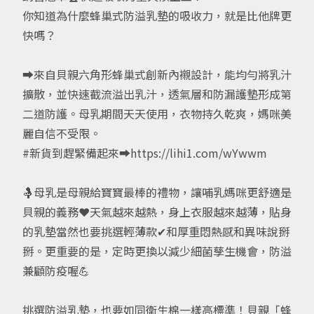
你知道為什麼蜂巢式防溢乳墊的吸收力，就是比他牌更
快嗎？
➡來自貝親六角形蜂巢式創新內襯設計，能均勻將乳汁
擴散，並快速截流溢出乳汁，透氣層和防漏護墊形成第
二道防護。母乳期間天天使用，衣物持久乾爽，媽咪美
麗自信不受限。
#新貨到趕緊備起來➡
https://lihi1.com/wYwwm
🤱母乳是母親給寶寶最棒的禮物，讓哺乳媽咪更舒適是
貝親的義務❤天氣越來越熱，身上衣服越來越薄，貼身
的乳墊當然也要挑選輕薄款✔和厚重悶熱感和異味說掰
掰。更重要的是，定時更換以減少細菌孳生機會，防溢
兼顧防疫喔💪
挑選防溢乳墊，也要如同衛生棉一樣高標準！貝親「蜂