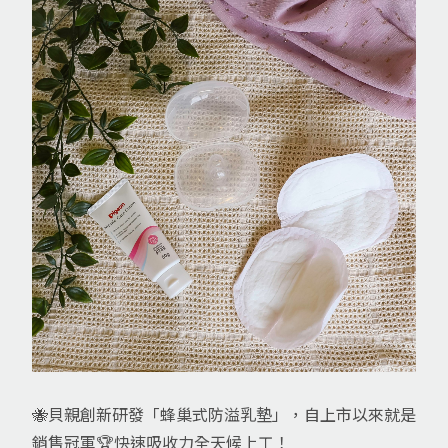
🐝貝親創新研發「蜂巢式防溢乳墊」，自上市以來就是
銷售冠軍🏆快速吸收力全天候上工！