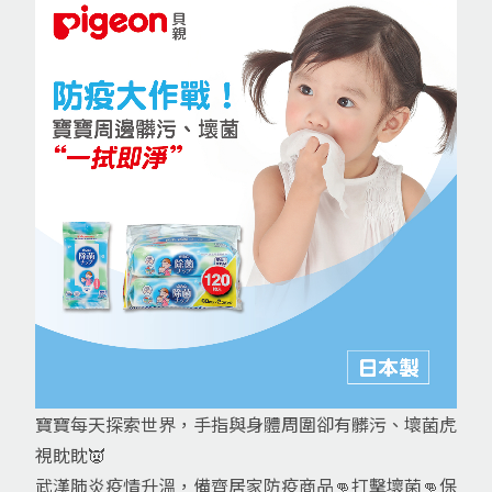
寶寶每天探索世界，手指與身體周圍卻有髒污、壞菌虎
視眈眈👿
武漢肺炎疫情升溫，備齊居家防疫商品👊打擊壞菌👊保