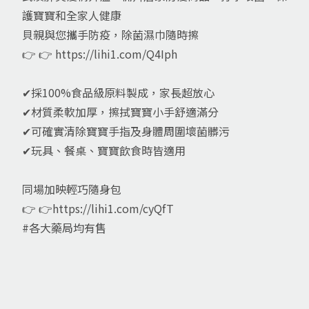
護寶寶和全家人健康
貝親與您攜手防疫，除菌濕巾隨時擦
👉 👉
https://lihi1.com/Q4Iph
✔採100%食品級原料製成，家長超放心
✔材質柔軟加厚，擦拭寶寶小手舒適滿分
✔可確實清除寶寶手指及身體周圍壞菌髒污
✔玩具、餐桌、寶寶飲食時皆適用
同場加映輕巧隨身包
👉 👉
https://lihi1.com/cyQfT
#各大藥局均有售