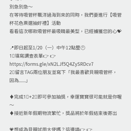
別急別急～
在等待吸管杯飄洋過海到來的同時，我們要進行【吸管
杯花色票選抽好禮】活動
看看這次哪款吸管杯最吸睛最美型，已經擄獲您的心💝
📍即日起至1/20（一）中午12點整🕛
1⃣填寫調查表單👉 👉
https://forms.gle/xN2LJf5Q4ZySRDcv7
2⃣留言TAG兩位朋友並寫下「我最喜歡貝親吸管杯，
因為......」
♦完成1⃣+2⃣即可參加抽獎，幸運寶寶很可能就是你喔
～
♦接近新年假期物流繁忙，獎品將於年假結束後寄出
💗想成為貝親試用大使嗎？這邊請👉 👉