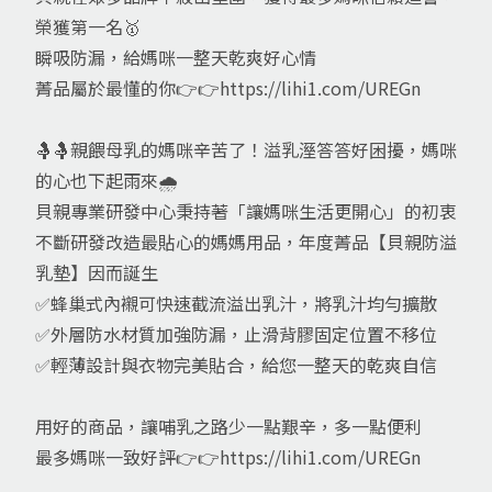
榮獲第一名🥇
瞬吸防漏，給媽咪一整天乾爽好心情
菁品屬於最懂的你👉👉https://lihi1.com/UREGn
🤱🤱親餵母乳的媽咪辛苦了！溢乳溼答答好困擾，媽咪
的心也下起雨來🌧
貝親專業研發中心秉持著「讓媽咪生活更開心」的初衷
不斷研發改造最貼心的媽媽用品，年度菁品【貝親防溢
乳墊】因而誕生
✅蜂巢式內襯可快速截流溢出乳汁，將乳汁均勻擴散
✅外層防水材質加強防漏，止滑背膠固定位置不移位
✅輕薄設計與衣物完美貼合，給您一整天的乾爽自信
用好的商品，讓哺乳之路少一點艱辛，多一點便利
最多媽咪一致好評👉👉https://lihi1.com/UREGn