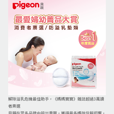
解除溢乳危機最佳助手，《媽媽寶寶》雜誌超過3萬讀
者票選
貝親在眾多品牌中殺出重圍，獲得最多媽咪信賴迴響，