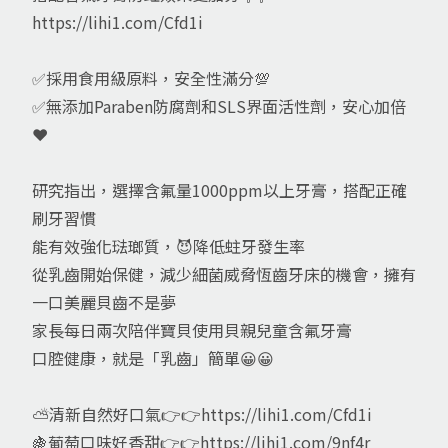
https://lihi1.com/Cfd1i
✅採用食用級原料，安全性滿分💯
✅無添加Paraben防腐劑和SLS界面活性劑，安心加倍
❤
研究指出，選擇含氟量1000ppm以上牙膏，搭配正確
刷牙習慣
能有效強化琺瑯質，😈降低蛀牙發生率
從乳齒開始保健，減少細菌威脅恆齒牙床的機會，擁有
一口美麗貝齒不是夢
家長每日兩次陪伴寶貝使用貝親兒童含氟牙膏
口腔健康，就是「乳齒」簡單😀😀
⛅清新自然好口氣👉👉https://lihi1.com/Cfd1i
🍇葡萄口味好香甜👉👉https://lihi1.com/9nf4r