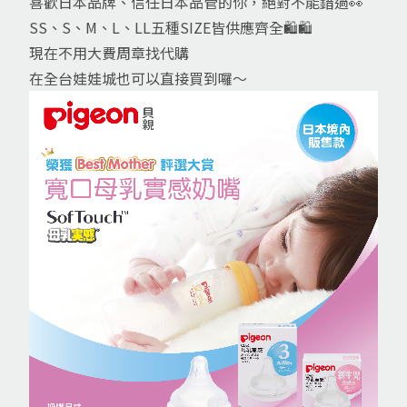
喜歡日本品牌、信任日本品管的你，絕對不能錯過👀
SS、S、M、L、LL五種SIZE皆供應齊全🛍🛍
現在不用大費周章找代購
在全台娃娃城也可以直接買到囉～