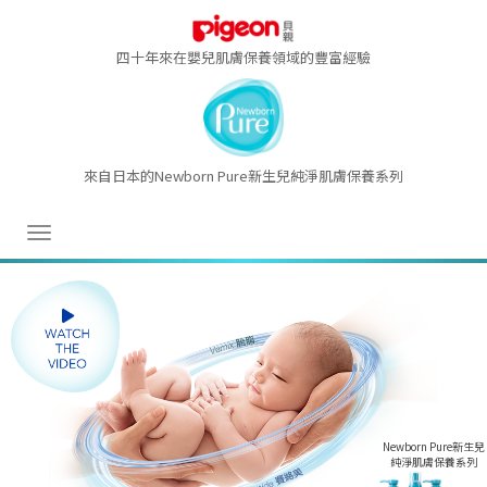
四十年來在嬰兒肌膚保養領域的豐富經驗
來自日本的Newborn Pure新生兒純淨肌膚保養系列
T
o
g
g
l
e
n
a
Newborn Pure新生兒
v
純淨肌膚保養系列
i