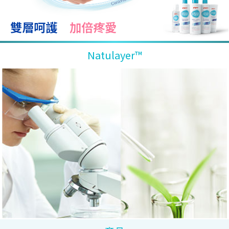
g
a
雙層呵護
加倍疼愛
t
i
Natulayer™
o
n