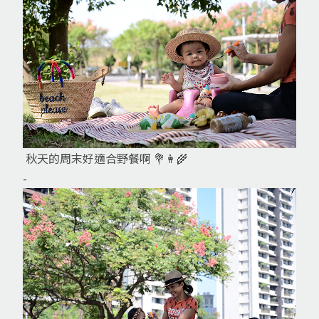
秋天的周末好適合野餐啊 💐👩‍🌾
-