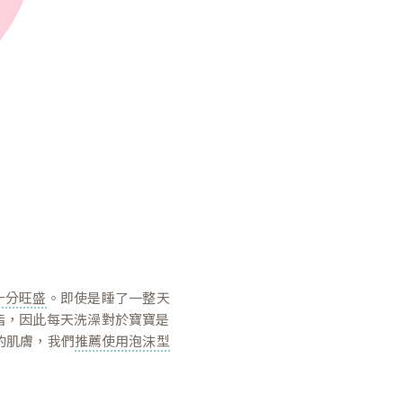
十分旺盛
。即使是睡了一整天
脂，因此每天洗澡對於寶寶是
的肌膚，我們
推薦使用泡沫型
。