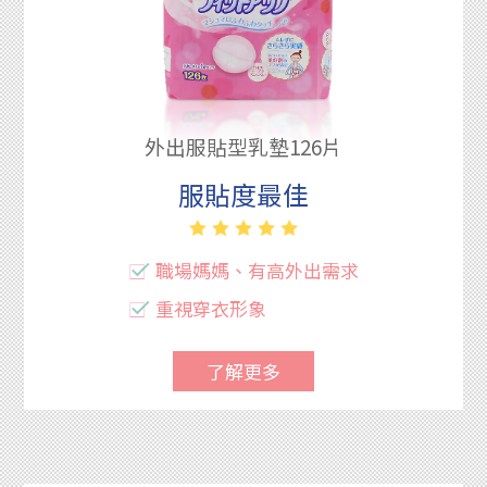
外出服貼型乳墊126片
服貼度最佳
職場媽媽、有高外出需求
重視穿衣形象
了解更多