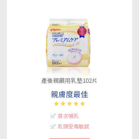
產後親餵用乳墊102片
親膚度最佳
首次哺乳
乳頭受傷敏感