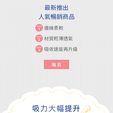
最新推出
人氣暢銷商品
邊緣柔軟
材質輕薄透氣
吸收速度再升級
購 買