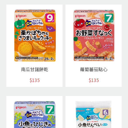
南瓜甘藷餅乾
蘿蔔蕃茄點心
$135
$135