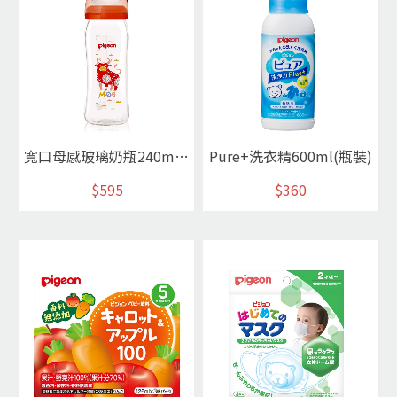
寬口母感玻璃奶瓶240ml牛年
Pure+洗衣精600ml(瓶裝)
$595
$360