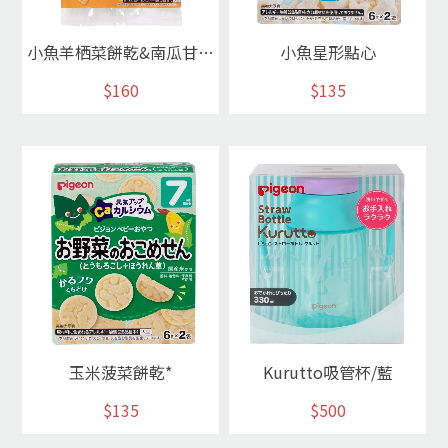
小魚羊栖菜餅乾&南瓜甘藷點心
小魚星形點心
$160
$135
玉米菠菜餅乾*
Kurutto吸管杯/藍
$135
$500