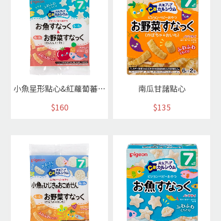
小魚星形點心&紅蘿蔔蕃茄點心
南瓜甘藷點心
$160
$135