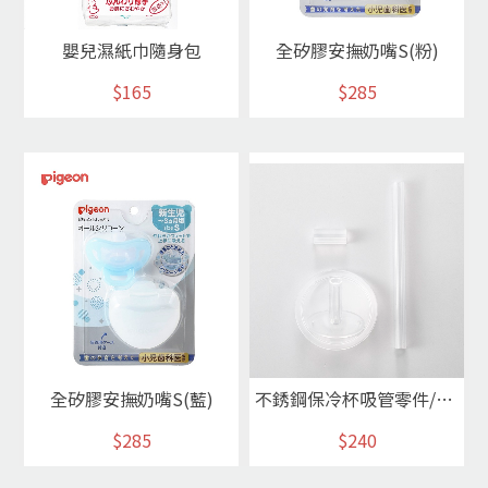
嬰兒濕紙巾隨身包
全矽膠安撫奶嘴S(粉)
$165
$285
全矽膠安撫奶嘴S(藍)
不銹鋼保冷杯吸管零件/300ml
$285
$240