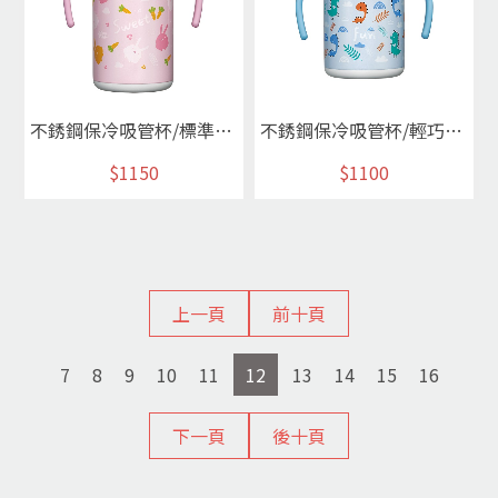
不銹鋼保冷吸管杯/標準型300ml(兔子)
不銹鋼保冷吸管杯/輕巧型240ml(恐龍)
$1150
$1100
上一頁
前十頁
7
8
9
10
11
12
13
14
15
16
下一頁
後十頁