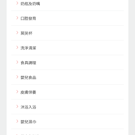
奶瓶及奶嘴
口腔發育
莫哭杯
洗淨清潔
食具調理
嬰兒食品
皮膚保養
沐浴入浴
嬰兒濕巾