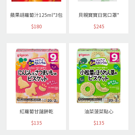
蘋果胡蘿蔔汁125ml*3包
貝親寶寶日常口罩*
$180
$245
紅蘿蔔甘藷餅乾
油菜菠菜點心
$135
$135