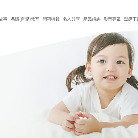
故事
媽媽(育兒)
教室
開箱
特報
名人
分享
產品
諮詢
影音
專區
型錄
下