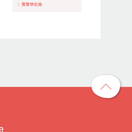
寶寶學走路
回
到
頁
首