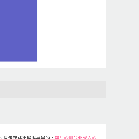
、且走起路來搖搖晃晃的，
嬰兒的腳並非成人的