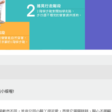
小版喔!
腳截然不同，並非只因小腳丫很可愛，而是它圓圓胖胖、腳心不明顯