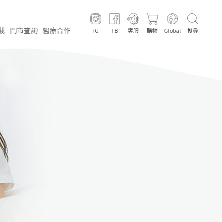
載
門市
查詢
醫療
合作
IG
FB
客服
購物
Global
搜尋