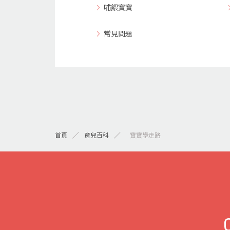
哺餵寶寶
常見問題
首頁
育兒百科
>寶寶學走路