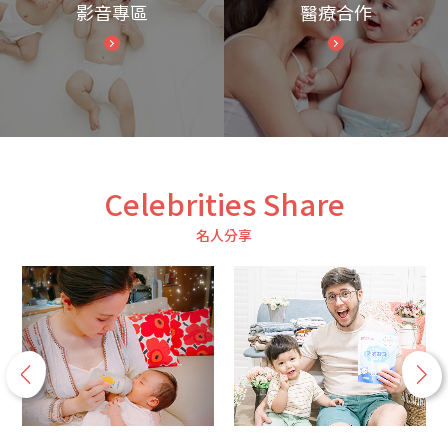
影音專區
醫療合作
Celebrities Share
名人分享
p
n
r
e
e
x