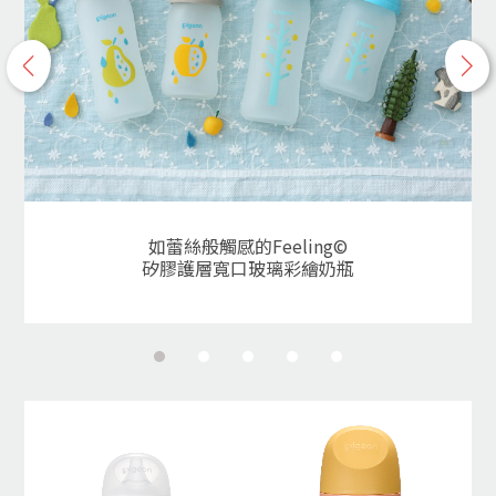
p
n
r
e
e
x
v
t
如蕾絲般觸感的Feeling©
矽膠護層寬口玻璃彩繪奶瓶