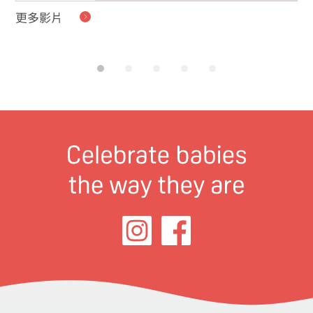
更多影片
貝
的