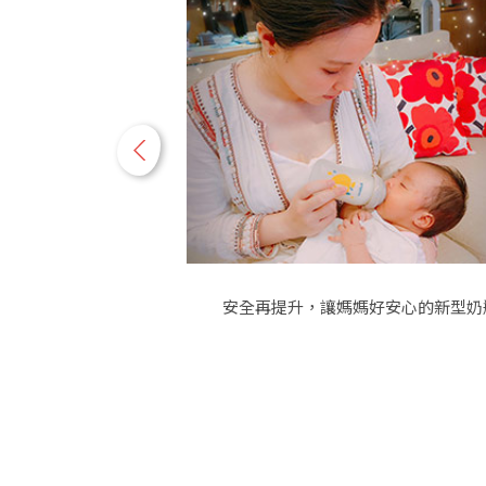
p
r
e
v
~野餐也很搭!
安全再提升，讓媽媽好安心的新型奶