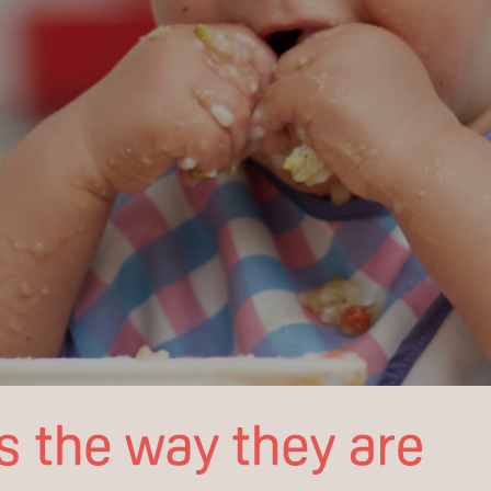
Celebrate babies
the
way
they
are
呵護每個寶寶
與生俱來的光芒