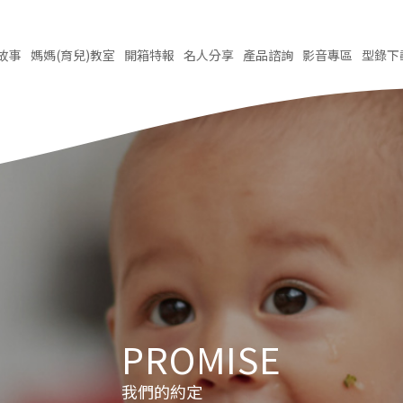
故事
媽媽(育兒)
教室
開箱
特報
名人
分享
產品
諮詢
影音
專區
型錄
下
PROMISE
我們的約定