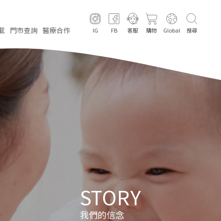
載
門市
查詢
醫療
合作
IG
FB
客服
購物
Global
搜尋
STORY
我們的信念