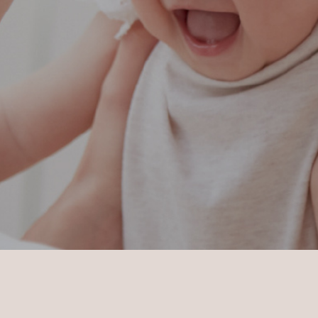
貝親全心全意關注著寶寶的成長，
因為我們明白每個寶寶都有自己的步調，
擁有自我成長的能力及無限的可能。
然而我們發現，
有時大人會將這些獨一無二的特質，
套入相同的框架，
用一貫的標準對待寶寶，反而遮蔽了寶寶獨特的
光芒。
每個寶寶都是最特別的，天生具有不同的性格。
貝親期待每個寶寶，
都能自在展現蓬勃的生命力，
每一個「差異」都能被這個世界溫柔接受。