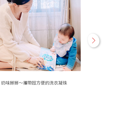
n
e
x
t
奶味掰掰～攜帶超方便的洗衣凝珠
貝親設計款奶