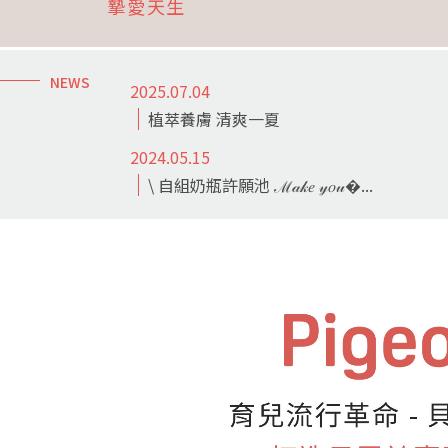
摯愛天生
NEWS
2025.07.04
植萃養膚 清爽一夏
2024.05.15
\ 自組奶瓶許願池 ℳ𝒶𝓀𝑒 𝓎𝑜𝓊�...