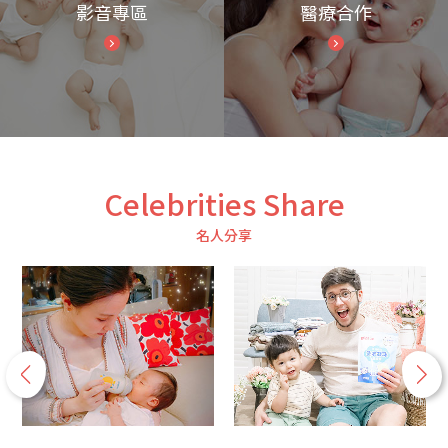
影音專區
醫療合作
Celebrities Share
名人分享
p
n
r
e
e
x