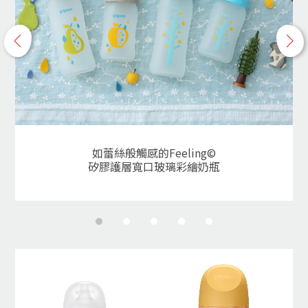
p
n
r
e
e
x
v
t
如蕾絲般觸感的Feeling©
矽膠護層寬口玻璃彩繪奶瓶