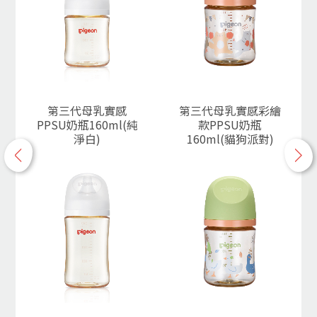
第三代母乳實感
第三代母乳實感彩繪
PPSU奶瓶160ml(純
款PPSU奶瓶
淨白)
160ml(貓狗派對)
p
n
r
e
e
x
v
t