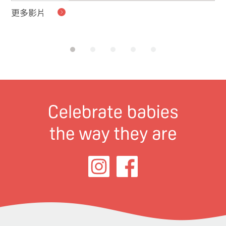
更多影片
貝
的