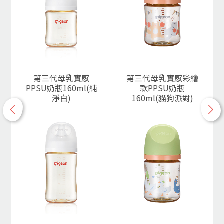
第三代母乳實感
第三代母乳實感彩繪
PPSU奶瓶160ml(純
款PPSU奶瓶
淨白)
160ml(貓狗派對)
p
n
r
e
e
x
v
t