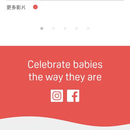
更多影片
貝
的