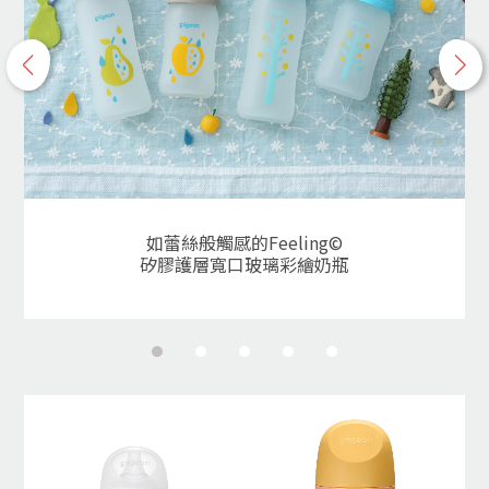
p
n
r
e
e
x
v
t
如蕾絲般觸感的Feeling©
矽膠護層寬口玻璃彩繪奶瓶