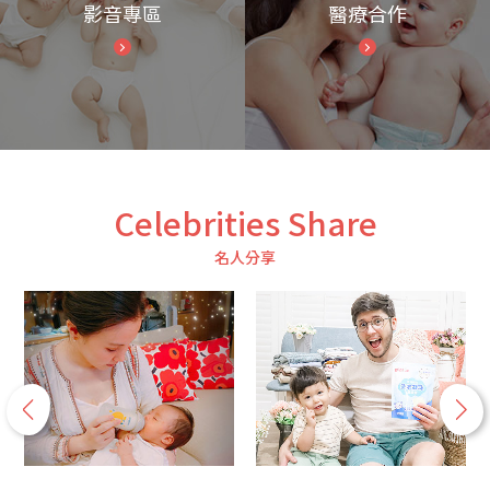
影音專區
醫療合作
Celebrities Share
名人分享
p
n
r
e
e
x