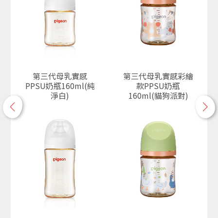
第三代母乳實感
第三代母乳實感彩繪
PPSU奶瓶160ml(純
款PPSU奶瓶
淨白)
160ml(貓狗派對)
p
n
r
e
e
x
v
t