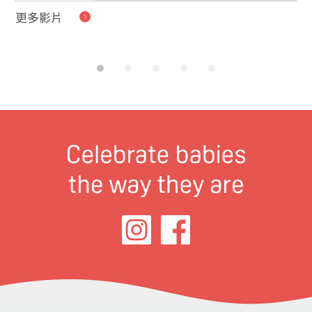
更多影片
貝
的