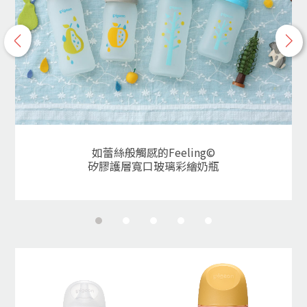
p
n
r
e
e
x
v
t
如蕾絲般觸感的Feeling©
矽膠護層寬口玻璃彩繪奶瓶