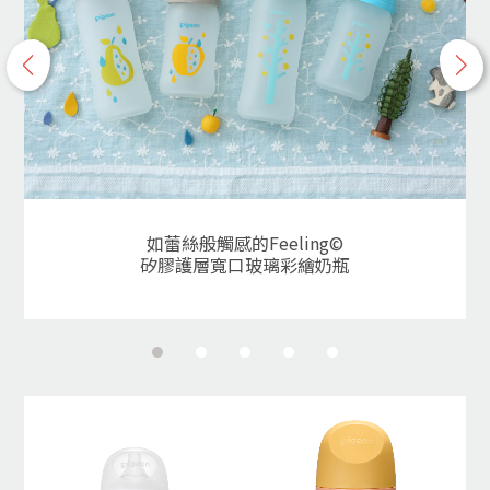
p
n
r
e
e
x
v
t
如蕾絲般觸感的Feeling©
矽膠護層寬口玻璃彩繪奶瓶