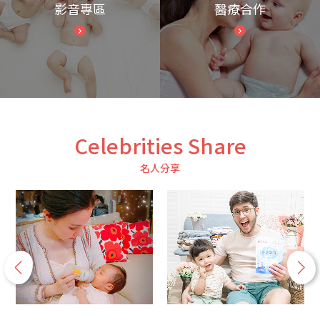
影音專區
醫療合作
Celebrities Share
名人分享
p
n
r
e
e
x