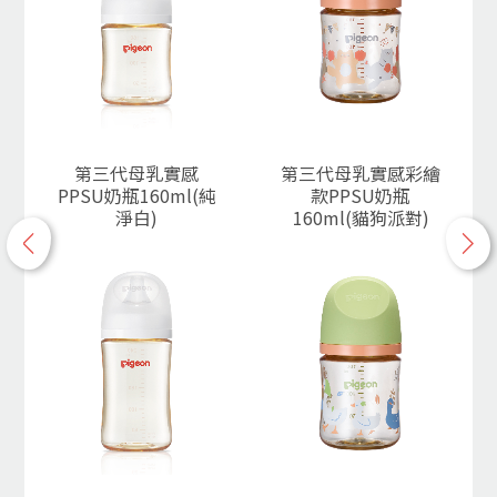
第三代母乳實感
第三代母乳實感彩繪
PPSU奶瓶160ml(純
款PPSU奶瓶
淨白)
160ml(貓狗派對)
p
n
r
e
e
x
v
t