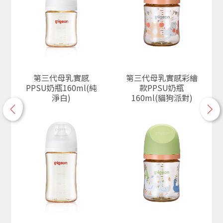
第三代母乳實感
第三代母乳實感彩繪
PPSU奶瓶160ml(純
款PPSU奶瓶
淨白)
160ml(貓狗派對)
p
n
r
e
e
x
v
t