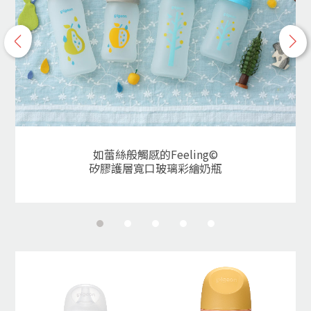
p
n
r
e
e
x
v
t
如蕾絲般觸感的Feeling©
矽膠護層寬口玻璃彩繪奶瓶