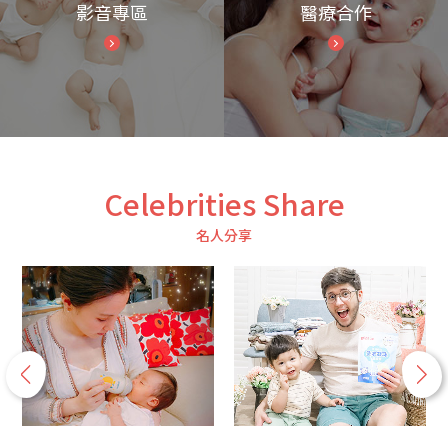
影音專區
醫療合作
Celebrities Share
名人分享
p
n
r
e
e
x