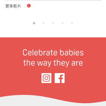
更多影片
貝
的